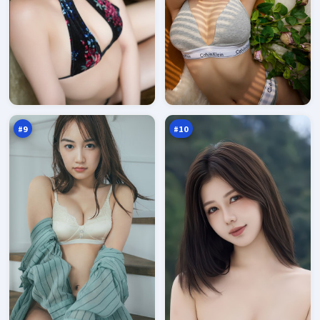
残
边
章
境
新
默
92
91
秩
示
万
万
序
录
#
9
#
10