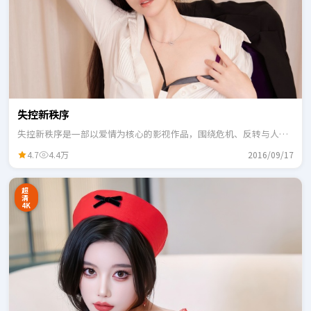
失控新秩序
失控新秩序是一部以爱情为核心的影视作品，围绕危机、反转与人物
成长展开，整体节奏紧凑，适合一口气追完。
4.7
4.4万
2016/09/17
超
清
4K