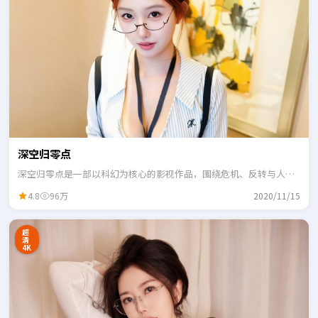
深空归零点
深空归零点是一部以科幻为核心的影视作品，围绕危机、反转与人物
成长展开，整体节奏紧凑，适合一口气追完。
4.8
96万
2020/11/15
超
清
4K