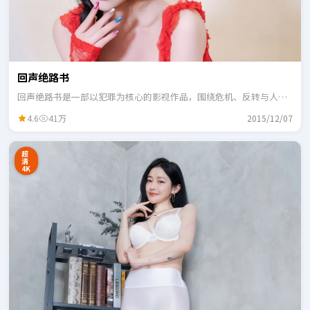
回声绝路书
回声绝路书是一部以犯罪为核心的影视作品，围绕危机、反转与人物
成长展开，整体节奏紧凑，适合一口气追完。
4.6
41万
2015/12/07
超
清
4K