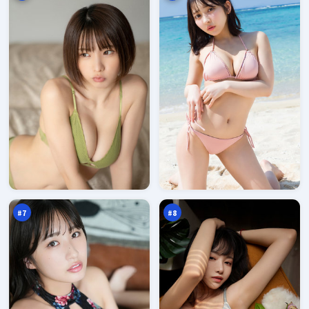
烈
苍
焰
梧
归
十
94
93
零
字
万
万
点
口
#
7
#
8