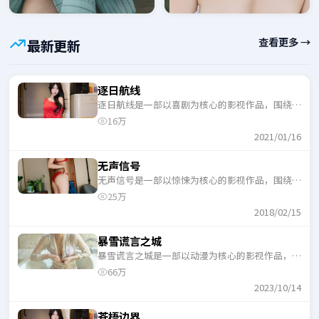
查看更多 →
最新更新
逐日航线
逐日航线是一部以喜剧为核心的影视作品，围绕危
机、反转与人物成长展开，整体节奏紧凑，适合一
16万
口气追完。
2021/01/16
无声信号
无声信号是一部以惊悚为核心的影视作品，围绕危
机、反转与人物成长展开，整体节奏紧凑，适合一
25万
口气追完。
2018/02/15
暴雪谎言之城
暴雪谎言之城是一部以动漫为核心的影视作品，围
绕危机、反转与人物成长展开，整体节奏紧凑，适
66万
合一口气追完。
2023/10/14
苍梧边界