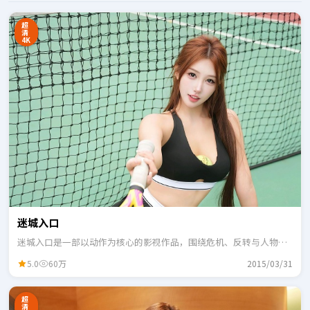
超
清
4K
迷城入口
迷城入口是一部以动作为核心的影视作品，围绕危机、反转与人物成
长展开，整体节奏紧凑，适合一口气追完。
5.0
60万
2015/03/31
超
清