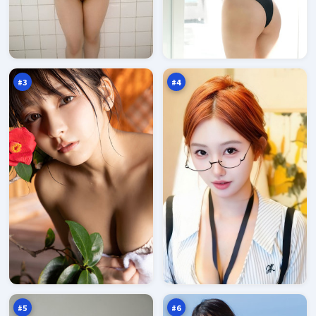
极
深
限
空
破
归
96
96
晓
零
万
万
点
#
3
#
4
雨
光
巷
年
入
暗
95
94
口
涌
万
万
#
5
#
6