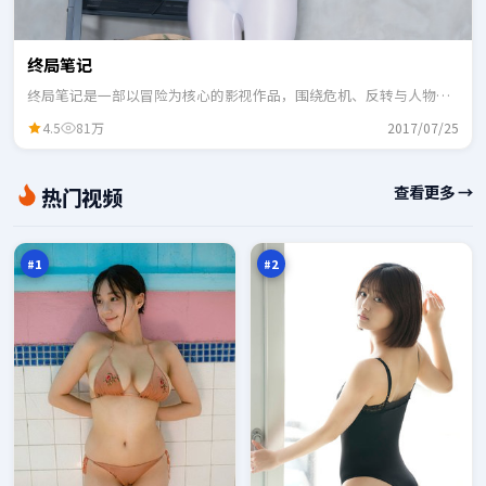
终局笔记
终局笔记是一部以冒险为核心的影视作品，围绕危机、反转与人物成
长展开，整体节奏紧凑，适合一口气追完。
4.5
81万
2017/07/25
寒
尘
查看更多 →
热门视频
锋
封
惊
追
98
98
魂
踪
万
万
#
1
#
2