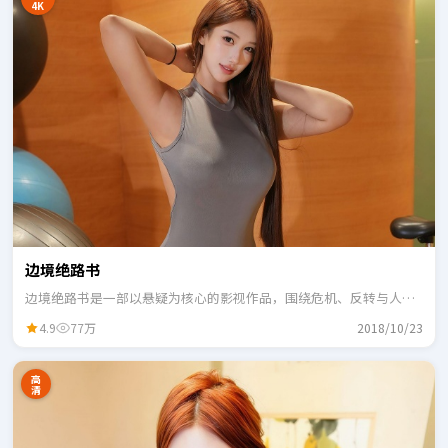
4K
边境绝路书
边境绝路书是一部以悬疑为核心的影视作品，围绕危机、反转与人物
成长展开，整体节奏紧凑，适合一口气追完。
4.9
77万
2018/10/23
高
清